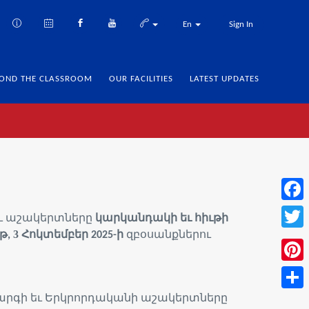
En
Sign In
OND THE CLASSROOM
OUR FACILITIES
LATEST UPDATES
Face
ւ աշակերտները
կարկանդակի եւ հիւթի
աթ
3
ներու
,
Հոկտեմբեր 2025-ի
զբօսանք
Twitt
Pinte
րգի եւ Երկրորդականի աշակերտները
Share